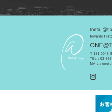
Install@ti
towards Hist
ONE@To
〒131-0045
TEL：03-665
MAIL：
oneto