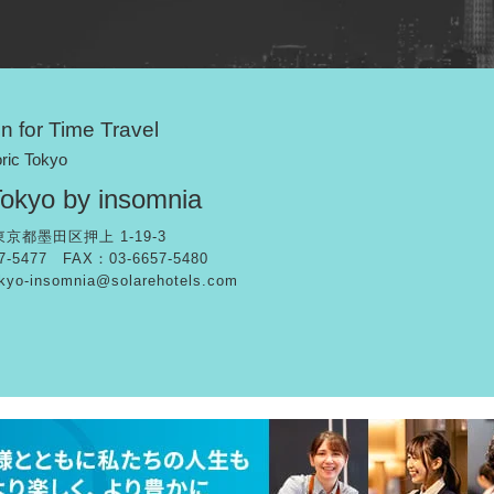
on for Time Travel
oric Tokyo
kyo by insomnia
 東京都墨田区押上 1-19-3
7-5477 FAX：03-6657-5480
kyo-insomnia@solarehotels.com